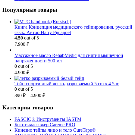
Популярные товары
Книга Концепция медицинского тейпирования, русский
язык. Автор Harry Pijnappel
4.50
out of 5
7.900
₽
Массажное масло RehabMedic для снятия мышечной
напряженности 500 мл
0
out of 5
4.900
₽
Тейп спортивный легко-разрываемый 5 cm x 4.5 m
0
out of 5
390
₽
–
4.900
₽
Категории товаров
FASCIQ® Инструменты IASTM
Бьюти-массажер Careme PRO
Кинезио тейпы лицо и тело CureTape®