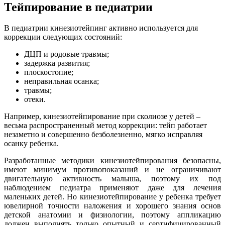
Тейпирование в педиатрии
В педиатрии кинезиотейпинг активно используется для
коррекции следующих состояний:
ДЦП и родовые травмы;
задержка развития;
плоскостопие;
неправильная осанка;
травмы;
отеки.
Например, кинезиотейпирование при сколиозе у детей –
весьма распространенный метод коррекции: тейп работает
незаметно и совершенно безболезненно, мягко исправляя
осанку ребенка.
Разработанные методики кинезиотейпирования безопасны,
имеют минимум противопоказаний и не ограничивают
двигательную активность малыша, поэтому их под
наблюдением педиатра применяют даже для лечения
маленьких детей. Но кинезиотейпирование у ребенка требует
ювелирной точности наложения и хорошего знания основ
детской анатомии и физиологии, поэтому аппликацию
должен выполнять только опытный и сертифицированный