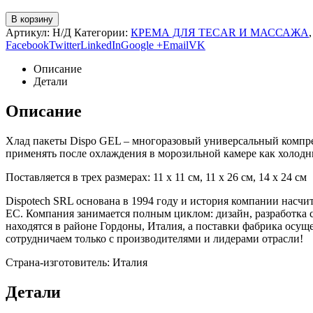
В корзину
Артикул:
Н/Д
Категории:
КРЕМА ДЛЯ TECAR И МАССАЖА
Facebook
Twitter
LinkedIn
Google +
Email
VK
Описание
Детали
Описание
Хлад пакеты Dispo GEL – многоразовый универсальный компрес
применять после охлаждения в морозильной камере как холодн
Поставляется в трех размерах: 11 х 11 см, 11 х 26 см, 14 х 24 см
Dispotech SRL основана в 1994 году и история компании насч
ЕС. Компания занимается полным циклом: дизайн, разработка 
находятся в районе Гордоны, Италия, а поставки фабрика осущ
сотрудничаем только с производителями и лидерами отрасли!
Страна-изготовитель: Италия
Детали