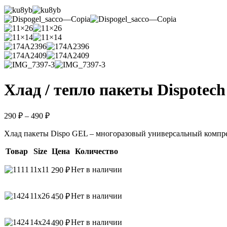
Хлад / тепло пакеты Dispotec
290
₽
–
490
₽
Хлад пакеты Dispo GEL – многоразовый универсальный компре
Товар
Size
Цена
Количество
11x11
Нет в наличии
290
₽
11x26
Нет в наличии
450
₽
14x24
Нет в наличии
490
₽