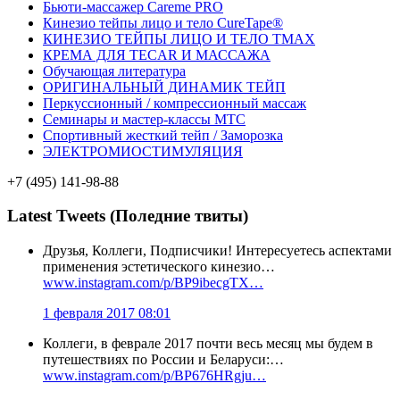
Бьюти-массажер Careme PRO
Кинезио тейпы лицо и тело CureTape®
КИНЕЗИО ТЕЙПЫ ЛИЦО И ТЕЛО TMAX
КРЕМА ДЛЯ TECAR И МАССАЖА
Обучающая литература
ОРИГИНАЛЬНЫЙ ДИНАМИК ТЕЙП
Перкуссионный / компрессионный массаж
Семинары и мастер-классы MTC
Спортивный жесткий тейп / Заморозка
ЭЛЕКТРОМИОСТИМУЛЯЦИЯ
+7 (495) 141-98-88
Latest Tweets (Поледние твиты)
Друзья, Коллеги, Подписчики! Интересуетесь аспектами
применения эстетического кинезио…
www.instagram.com/p/BP9ibecgTX…
1 февраля 2017 08:01
Коллеги, в феврале 2017 почти весь месяц мы будем в
путешествиях по России и Беларуси:…
www.instagram.com/p/BP676HRgju…