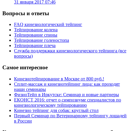
31 января 2017 07:46
Вопросы и ответы
FAQ кинезиологический тейпинг
Тейпирование колена
Тейпирование спины
Тейпирование голеностопа
Тейпирование плеча
Служба поддеркжки кинезиологического тейпинга (все
вопросы)
Самое интересное
Кинезиотейпирование в Москве от 800 руб.!
Сплит-массаж и кинезиотейпинг лица: как проходят
наши семинары
ФизиоТейп в Иркутске: Семинар и новые партнеры
ЕКОНСТ 2016: отчет о симпозиуме специалистов по
кинезиологическому тейпированию
Кинезио тейпинг для собак: круглый стол
Первый Семинар по Ветеринарному тейпингу лошадей
в России