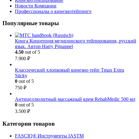
Кинезиотейпирование
Новости Компании
Профессионалы о кинезиотейпинге
Популярные товары
Книга Концепция медицинского тейпирования, русский
язык. Автор Harry Pijnappel
4.50
out of 5
7.900
₽
Классический хлопковый кинезио тейп Tmax Extra
Sticky
0
out of 5
750
₽
Антицеллюлитный массажный крем RehabMedic 500 мл
0
out of 5
3.500
₽
Категории товаров
FASCIQ® Инструменты IASTM