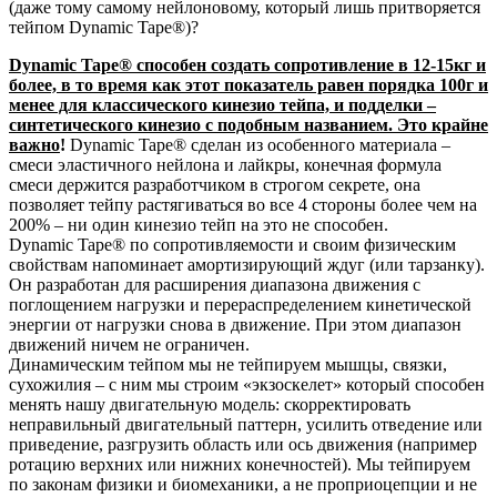
(даже тому самому нейлоновому, который лишь притворяется
тейпом Dynamic Tape®)?
Dynamic Tape® способен создать сопротивление в 12-15кг и
более, в то время как этот показатель равен порядка 100г и
менее для классического кинезио тейпа, и подделки –
синтетического кинезио с подобным названием. Это крайне
важно
!
Dynamic Tape® сделан из особенного материала –
смеси эластичного нейлона и лайкры, конечная формула
смеси держится разработчиком в строгом секрете, она
позволяет тейпу растягиваться во все 4 стороны более чем на
200% – ни один кинезио тейп на это не способен.
Dynamic Tape® по сопротивляемости и своим физическим
свойствам напоминает амортизирующий ждуг (или тарзанку).
Он разработан для расширения диапазона движения с
поглощением нагрузки и перераспределением кинетической
энергии от нагрузки снова в движение. При этом диапазон
движений ничем не ограничен.
Динамическим тейпом мы не тейпируем мышцы, связки,
сухожилия – с ним мы строим «экзоскелет» который способен
менять нашу двигательную модель: скорректировать
неправильный двигательный паттерн, усилить отведение или
приведение, разгрузить область или ось движения (например
ротацию верхних или нижних конечностей). Мы тейпируем
по законам физики и биомеханики, а не проприоцепции и не