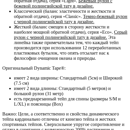
обратная отдача), серия «Light».
Бежевый рулон с
бежевой полинезийской тату в дизайне.
Классический (баланс эластичности и жесткости и
обратной отдачи), серия «Classic».
Темно-бежевый рулон
с черной полинезийской тату в дизайне.
Жесткий (баланс смещен в сторону жесткости и
наиболее мощной обратной отдачи), серия «Eco».
Серый
рулон с черной полинезийской тату в дизайне.
Эта
линейка также примечательна тем, что каждый тейп
производится при использовании 12 переработанных
пластиковых бутылок, что опять отсылает нас к
философии очищения океана и природы.
Оригинальный Dynamic Tape®:
имеет 2 вида ширины: Стандартный (5см) и Широкий
(7.5 см)
имеет 2 вида длинны: Стандартный (5 метров) и
большой рулон (31 метр)
есть преднарезанный тейп для спины (размеры S/M и
L/XL) и поясницы (Box)
Важно: Цели, а соответственно и свойства динамического
тейпа кардинально отличны от кинезио тейпа и жестких
спортивных тейпов. Сверхсильное упругое сопротивление и
отдача в сочетании с возможностью 200% растяжение и