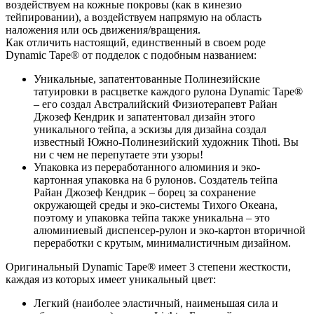
воздействуем на кожные покровы (как в кинезио
тейпировании), а воздействуем напрямую на область
наложения или ось движения/вращения.
Как отличить настоящий, единственный в своем роде
Dynamic Tape® от подделок с подобным названием:
Уникальные, запатентованные Полинезийские
татуировки в расцветке каждого рулона Dynamic Tape®
– его создал Австралийский Физиотерапевт Райан
Джозеф Кендрик и запатентовал дизайн этого
уникального тейпа, а эскизы для дизайна создал
известный Южно-Полинезийский художник Tihoti. Вы
ни с чем не перепутаете эти узоры!
Упаковка из переработанного алюминия и эко-
картонная упаковка на 6 рулонов. Создатель тейпа
Райан Джозеф Кендрик – борец за сохранение
окружающей среды и эко-системы Тихого Океана,
поэтому и упаковка тейпа также уникальна – это
алюминиевый диспенсер-рулон и эко-картон вторичной
переработки с крутым, минималистичным дизайном.
Оригинальный Dynamic Tape® имеет 3 степени жесткости,
каждая из которых имеет уникальный цвет:
Легкий (наиболее эластичный, наименьшая сила и