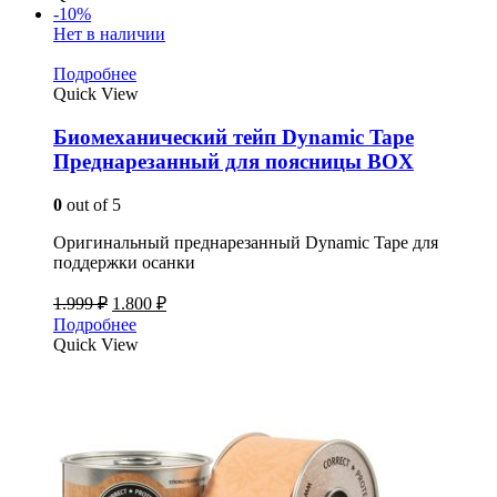
-10%
Нет в наличии
Подробнее
Quick View
Биомеханический тейп Dynamic Tape
Преднарезанный для поясницы BOX
0
out of 5
Оригинальный преднарезанный Dynamic Tape для
поддержки осанки
1.999
₽
1.800
₽
Подробнее
Quick View