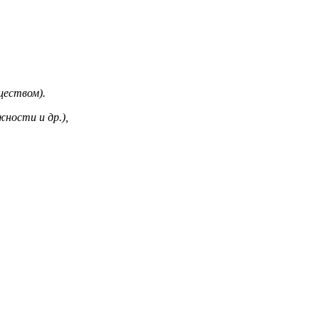
ществом).
ности и др.),