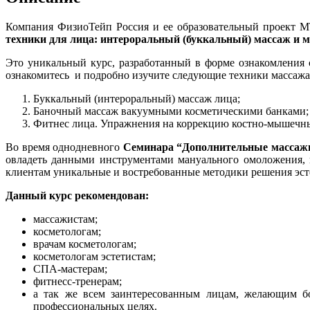
Компания ФизиоТейп Россия и ее образовательный проект MT
техники для лица: интероральный (буккальный) массаж и 
Это уникальный курс, разработанный в форме ознакомления
ознакомитесь и подробно изучите следующие техники массажа
Буккальный (интероральный) массаж лица;
Баночный массаж вакуумными косметическими банками;
Фитнес лица. Упражнения на коррекцию костно-мышечны
Во время однодневного
Семинара “Дополнительные массажн
овладеть данными инструментами мануального омоложения, 
клиентам уникальные и востребованные методики решения эст
Данный курс рекомендован:
массажистам;
косметологам;
врачам косметологам;
косметологам эстетистам;
СПА-мастерам;
фитнесс-тренерам;
а так же всем заинтересованным лицам, желающим бо
профессиональных целях.