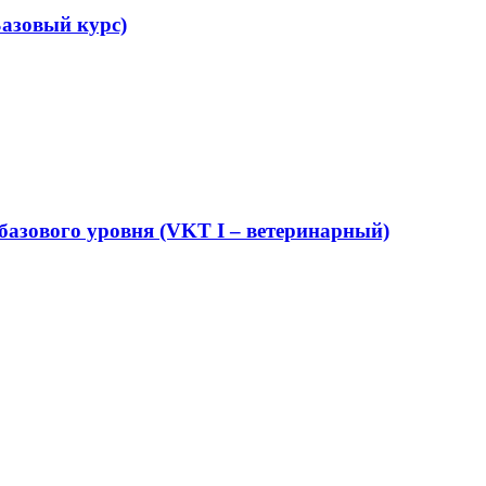
азовый курс)
азового уровня (VKT I – ветеринарный)