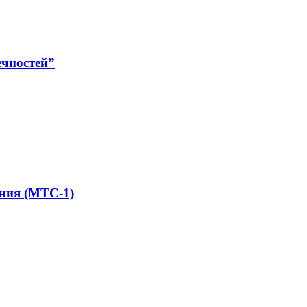
чностей”
ания (MTC-1)