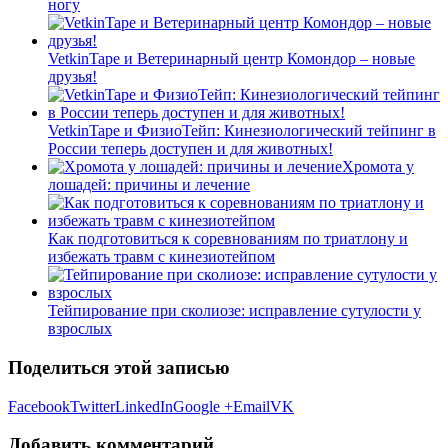
ногу
VetkinTape и Ветеринарный центр Комондор – новые
друзья!
VetkinTape и ФизиоТейп: Кинезиологический тейпинг в
России теперь доступен и для животных!
Хромота у
лошадей: причины и лечение
Как подготовиться к соревнованиям по триатлону и
избежать травм с кинезиотейпом
Тейпирование при сколиозе: исправление сутулости у
взрослых
Поделиться этой записью
Facebook
Twitter
LinkedIn
Google +
Email
VK
Добавить комментарий