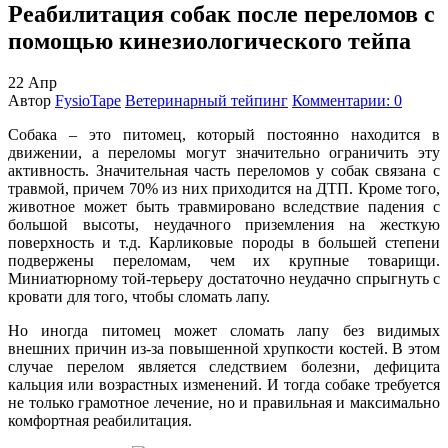
Реабилитация собак после переломов с
помощью кинезиологического тейпа
22
Апр
Автор
FysioTape
Ветеринарный тейпинг
Комментарии: 0
Собака – это питомец, который постоянно находится в
движении, а переломы могут значительно ограничить эту
активность. Значительная часть переломов у собак связана с
травмой, причем 70% из них приходится на ДТП. Кроме того,
животное может быть травмировано вследствие падения с
большой высоты, неудачного приземления на жесткую
поверхность и т.д. Карликовые породы в большей степени
подвержены переломам, чем их крупные товарищи.
Миниатюрному той-терьеру достаточно неудачно спрыгнуть с
кровати для того, чтобы сломать лапу.
Но иногда питомец может сломать лапу без видимых
внешних причин из-за повышенной хрупкости костей. В этом
случае перелом является следствием болезни, дефицита
кальция или возрастных изменений. И тогда собаке требуется
не только грамотное лечение, но и правильная и максимально
комфортная реабилитация.