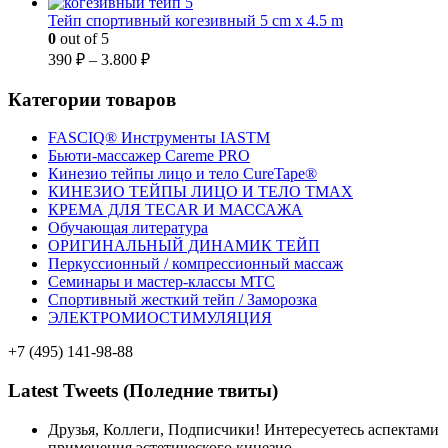
Тейп спортивный когезивный 5 cm x 4.5 m
0
out of 5
390
₽
–
3.800
₽
Категории товаров
FASCIQ® Инструменты IASTM
Бьюти-массажер Careme PRO
Кинезио тейпы лицо и тело CureTape®
КИНЕЗИО ТЕЙПЫ ЛИЦО И ТЕЛО TMAX
КРЕМА ДЛЯ TECAR И МАССАЖА
Обучающая литература
ОРИГИНАЛЬНЫЙ ДИНАМИК ТЕЙП
Перкуссионный / компрессионный массаж
Семинары и мастер-классы MTC
Спортивный жесткий тейп / Заморозка
ЭЛЕКТРОМИОСТИМУЛЯЦИЯ
+7 (495) 141-98-88
Latest Tweets (Поледние твиты)
Друзья, Коллеги, Подписчики! Интересуетесь аспектами
применения эстетического кинезио…