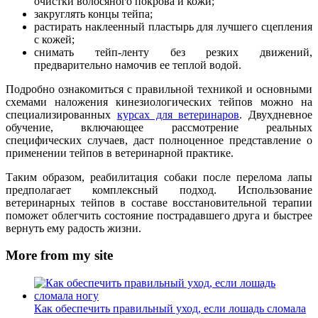
очистки волосяного покрова и кожи;
закруглять концы тейпа;
растирать наклеенный пластырь для лучшего сцепления
с кожей;
снимать тейп-ленту без резких движений,
предварительно намочив ее теплой водой.
Подробно ознакомиться с правильной техникой и основными
схемами наложения кинезиологических тейпов можно на
специализированных
курсах для ветеринаров
. Двухдневное
обучение, включающее рассмотрение реальных
специфических случаев, даст полноценное представление о
применении тейпов в ветеринарной практике.
Таким образом, реабилитация собаки после перелома лапы
предполагает комплексный подход. Использование
ветеринарных тейпов в составе восстановительной терапии
поможет облегчить состояние пострадавшего друга и быстрее
вернуть ему радость жизни.
More from my site
Как обеспечить правильный уход, если лошадь сломала