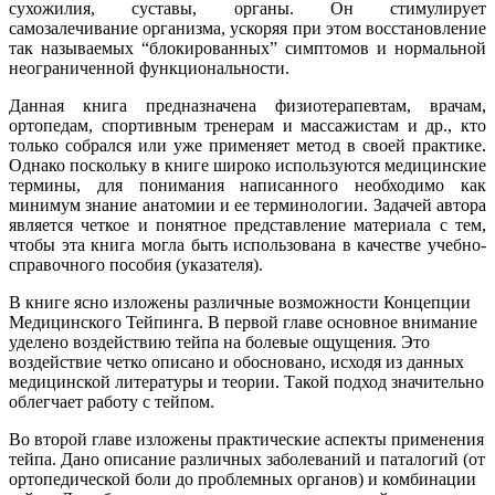
сухожилия, суставы, органы. Он стимулирует
самозалечивание организма, ускоряя при этом восстановление
так называемых “блокированных” симптомов и нормальной
неограниченной функциональности.
Данная книга предназначена физиотерапевтам, врачам,
ортопедам, спортивным тренерам и массажистам и др., кто
только собрался или уже применяет метод в своей практике.
Однако поскольку в книге широко используются медицинские
термины, для понимания написанного необходимо как
минимум знание анатомии и ее терминологии. Задачей автора
является четкое и понятное представление материала с тем,
чтобы эта книга могла быть использована в качестве учебно-
справочного пособия (указателя).
В книге ясно изложены различные возможности Концепции
Медицинского Тейпинга. В первой главе основное внимание
уделено воздействию тейпа на болевые ощущения. Это
воздействие четко описано и обосновано, исходя из данных
медицинской литературы и теории. Такой подход значительно
облегчает работу с тейпом.
Во второй главе изложены практические аспекты применения
тейпа. Дано описание различных заболеваний и паталогий (от
ортопедической боли до проблемных органов) и комбинации