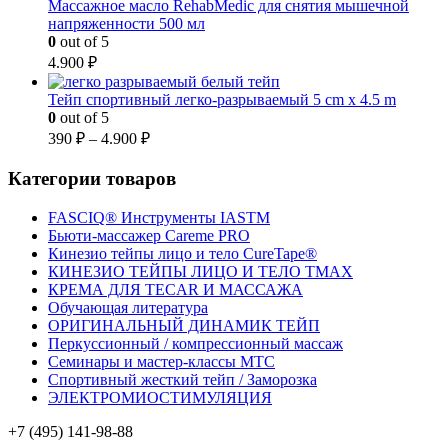
Массажное масло RehabMedic для снятия мышечной
напряженности 500 мл
0
out of 5
4.900
₽
Тейп спортивный легко-разрываемый 5 cm x 4.5 m
0
out of 5
390
₽
–
4.900
₽
Категории товаров
FASCIQ® Инструменты IASTM
Бьюти-массажер Careme PRO
Кинезио тейпы лицо и тело CureTape®
КИНЕЗИО ТЕЙПЫ ЛИЦО И ТЕЛО TMAX
КРЕМА ДЛЯ TECAR И МАССАЖА
Обучающая литература
ОРИГИНАЛЬНЫЙ ДИНАМИК ТЕЙП
Перкуссионный / компрессионный массаж
Семинары и мастер-классы MTC
Спортивный жесткий тейп / Заморозка
ЭЛЕКТРОМИОСТИМУЛЯЦИЯ
+7 (495) 141-98-88