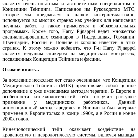
является очень опытным и авторитетным специалистом в
Концепции Тейпинга. Написанное им Руководство MTC,
которое мы предлагаем в нашем интернет-магазине,
используется во многих странах как учебник для написания
научных работ, а также применятся в образовательных
программах.
Кроме того, Harry Pijnappel ведет множество
специализированных семинаров в Нидерландах, Германии,
Швейцарии, России и Польше и хорошо известен в этих
странах. К этому можно добавить, что Г-н Harry Pijnappel
является ведущим спикером на медицинских конгрессах,
посвященных Концепции Тейпинга и фасции.
О самой книге…
За последние несколько лет стало очевидным, что Концепция
Медицинского Тейпинга (МТК) представляет собой ценное
дополнение к уже имеющимся методам терапии. В Европе в
особенности кинезиологический тейп получил растущее
признание у медицинских работников. Данный
инновационный метод зародился в Японии и был апервые
применен в Европе только в конце 1990х, а в Росии в конце
2000х годов.
Кинезиологический тейп оказывает воздействие на
кровеносную и неврологическую системы, включая мышцы,