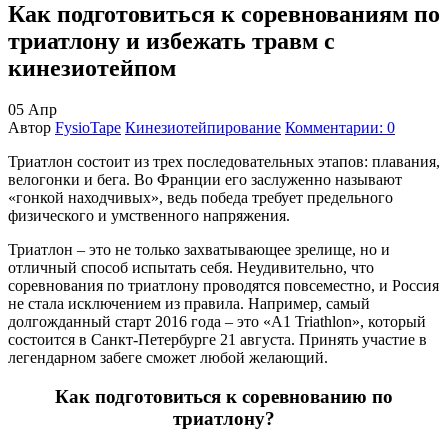
Как подготовиться к соревнованиям по
триатлону и избежать травм с
кинезиотейпом
05
Апр
Автор
FysioTape
Кинезиотейпирование
Комментарии: 0
Триатлон состоит из трех последовательных этапов: плавания,
велогонки и бега. Во Франции его заслуженно называют
«гонкой находчивых», ведь победа требует предельного
физического и умственного напряжения.
Триатлон – это не только захватывающее зрелище, но и
отличный способ испытать себя. Неудивительно, что
соревнования по триатлону проводятся повсеместно, и Россия
не стала исключением из правила. Например, самый
долгожданный старт 2016 года – это «A1 Triathlon», который
состоится в Санкт-Петербурге 21 августа. Принять участие в
легендарном забеге сможет любой желающий.
Как подготовиться к соревнованию по
триатлону?