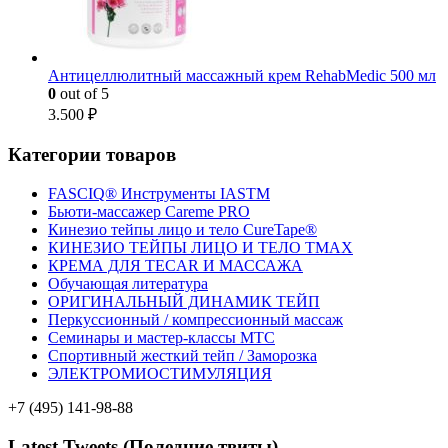
Антицеллюлитный массажный крем RehabMedic 500 мл
0
out of 5
3.500
₽
Категории товаров
FASCIQ® Инструменты IASTM
Бьюти-массажер Careme PRO
Кинезио тейпы лицо и тело CureTape®
КИНЕЗИО ТЕЙПЫ ЛИЦО И ТЕЛО TMAX
КРЕМА ДЛЯ TECAR И МАССАЖА
Обучающая литература
ОРИГИНАЛЬНЫЙ ДИНАМИК ТЕЙП
Перкуссионный / компрессионный массаж
Семинары и мастер-классы MTC
Спортивный жесткий тейп / Заморозка
ЭЛЕКТРОМИОСТИМУЛЯЦИЯ
+7 (495) 141-98-88
Latest Tweets (Поледние твиты)