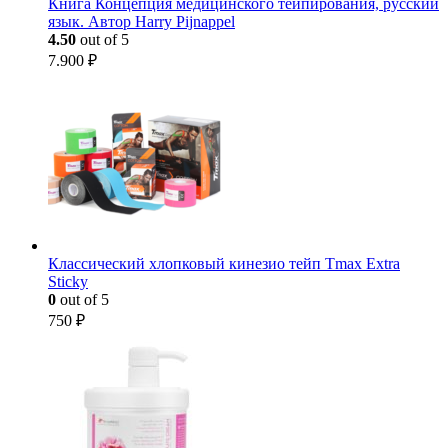
Книга Концепция медицинского тейпирования, русский
язык. Автор Harry Pijnappel
4.50
out of 5
7.900
₽
Классический хлопковый кинезио тейп Tmax Extra
Sticky
0
out of 5
750
₽